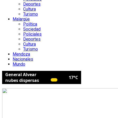
Deportes
Cultura
Turismo
Malargüe
Política
Sociedad
Policiales
Deportes
Cultura
Turismo
Mendoza
Nacionales
Mundo
General Alvear
17°C
nubes dispersas